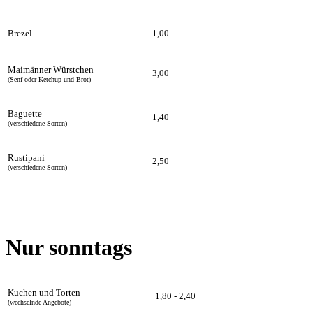
Brezel
1,00
Maimänner Würstchen
3,00
(Senf oder Ketchup und Brot)
Baguette
1,40
(verschiedene Sorten)
Rustipani
2,50
(verschiedene Sorten)
Nur sonntags
Kuchen und Torten
1,80 - 2,40
(wechselnde Angebote)