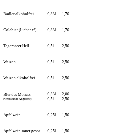
Radler alkoholfrei
0,33l
1,70
Colabier (Licher x²)
0,33l
1,70
Tegernseer Hell
0,5l
2,50
Weizen
0,5l
2,50
Weizen alkoholfrei
0,5l
2,50
0,33l
2,00
Bier des Monats
0,5l
2,50
(wechselnde Angebote)
Apfelwein
0,25l
1,50
Apfelwein sauer gespr.
0,25l
1,50