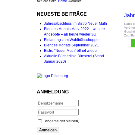
Aktuelle Seite:
Home
Aktuelles
NEUESTE BEITRÄGE
Jahr
Jahresabschluss im Bistro Neuer Muth
Kategor
Veröffe
Bier des Monats März 2022 – weitere
Geschri
Angebote – ab heute wieder 3G
Zugriff
Einladung zum Wahlfrühschoppen
Bier des Monats September 2021
Bistro "Neuer Muth" öffnet wieder
Aktuelle Bücherliste Bücherei (Stand
Januar 2020)
ANMELDUNG
Angemeldet bleiben,
Anmelden