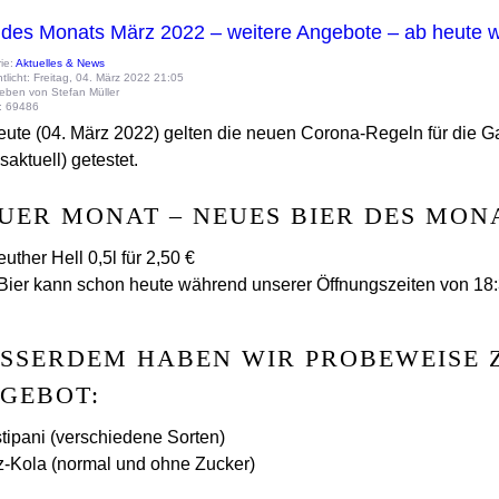
 des Monats März 2022 – weitere Angebote – ab heute 
ie:
Aktuelles & News
ntlicht: Freitag, 04. März 2022 21:05
eben von Stefan Müller
e: 69486
eute (04. März 2022) gelten die neuen Corona-Regeln für die Ga
saktuell) getestet.
UER MONAT – NEUES BIER DES MON
uther Hell 0,5l für 2,50 €
Bier kann schon heute während unserer Öffnungszeiten von 18:3
SSERDEM HABEN WIR PROBEWEISE ZW
EBOT:
stipani (verschiedene Sorten)
tz-Kola (normal und ohne Zucker)