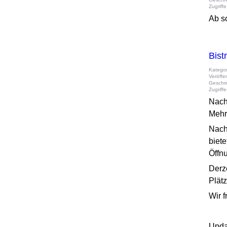
Zugriff
Ab so
Bist
Kategor
Veröffe
Geschri
Zugriff
Nach
Mehr
Nach
biet
Öffn
Derz
Plätz
Wir 
Upda