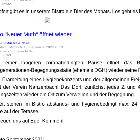
e: 75632
fort gibt es in unserem Bistro ein Bier des Monats. Los geht e
ro "Neuer Muth" öffnet wieder
ie:
Aktuelles & News
ntlicht: Mittwoch, 16. September 2020 18:29
eben von Stefan Müller
e: 86763
 einer längeren coranabedingten Pause öffnet das 
generationen-Begegnungsstätte (ehemals DGH) wieder seine P
 Erarbeitung eines Hygienekonzepts und der allgemeinen Frei
et der Verein Nanzenbach! Das Dorf. zunächst jedes 2. un
ungszeiten wieder ein Ort zum Verweilen und der Begegnung.
eit stehen im Bistro abstands- und hygienebedingt max. 24
e auf der Terasse.
freuen uns auf Euer Kommen!
te September 2021: