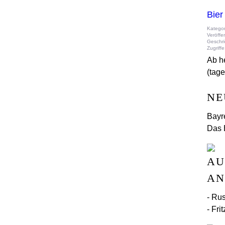
Bier
Kategor
Veröffe
Geschri
Zugriff
Ab h
(tage
NE
Bayre
Das 
AU
NG
- Ru
- Fri