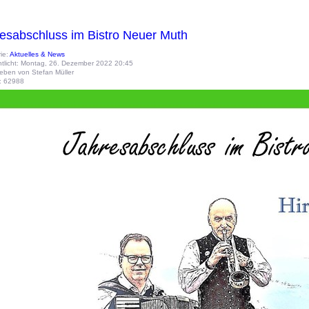
esabschluss im Bistro Neuer Muth
ie:
Aktuelles & News
ntlicht: Montag, 26. Dezember 2022 20:45
eben von Stefan Müller
e: 62988