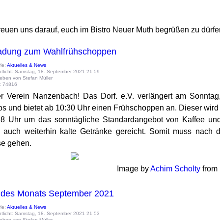
freuen uns darauf, euch im Bistro Neuer Muth begrüßen zu dürfe
ladung zum Wahlfrühschoppen
ie:
Aktuelles & News
ntlicht: Samstag, 18. September 2021 21:59
eben von Stefan Müller
e: 74816
r Verein Nanzenbach! Das Dorf. e.V. verlängert am Sonntag
ros und bietet ab 10:30 Uhr einen Frühschoppen an. Dieser wir
18 Uhr um das sonntägliche Standardangebot von Kaffee und
 auch weiterhin kalte Getränke gereicht. Somit muss nach 
e gehen.
Image by
Achim Scholty
from
 des Monats September 2021
ie:
Aktuelles & News
ntlicht: Samstag, 18. September 2021 21:53
eben von Stefan Müller