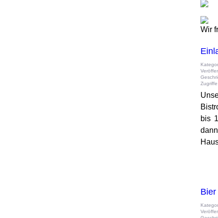
Wir 
Ein
Kategor
Veröffe
Geschri
Zugriff
Unse
Bist
bis 
dann
Haus
Bier
Kategor
Veröffe
Geschri